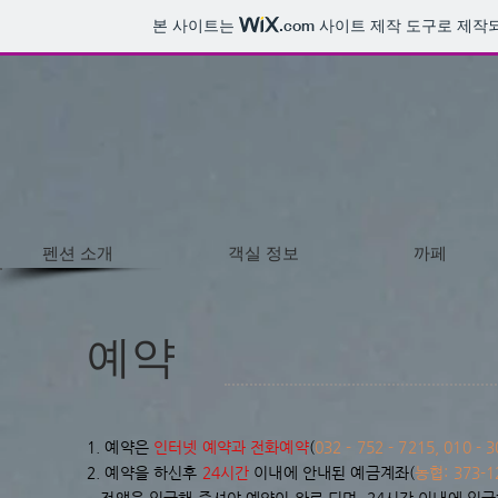
본 사이트는
.com
사이트 제작 도구로 제작
펜션 소개
객실 정보
까페
​예약
1. 예약은
인터넷 예약과 전화예약
(
032 - 752 - 7215, 010 - 
2. 예약을 하신후
24시간
이내에 안내된 예금계좌(
농협: 373-